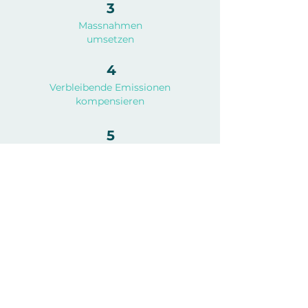
3
Massnahmen
umsetzen
4
Verbleibende Emissionen
kompensieren
5
Erfolge bescheinigen
und vermarkten
Demo anfordern
Referenzen