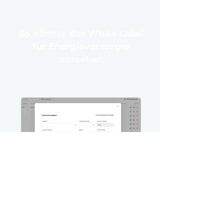
So könnte das White Label
für Energieversorger
aussehen
Einfache Bedienbarkeit und eigenes
Branding